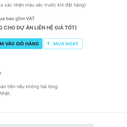
ra xác nhận màu sắc trước khi đặt hàng)
ưa bao gồm VAT
CHO DỰ ÁN LIÊN HỆ GIÁ TỐT)
M VÀO GIỎ HÀNG
MUA NGAY
ơ.
oàn tiền nếu không hài lòng
Nhật.