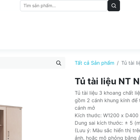
M
BẢNG GIÁ
BÀI VIẾT
Tất cả Sản phẩm
Tủ tài 
Tủ tài liệu NT
Tủ tài liệu 3 khoang chất l
gồm 2 cánh khung kính để tà
cánh mở
Kích thước: W1200 x D40
Dung sai kích thước: ± 5 (
(Lưu ý: Màu sắc hiển thị t
ảnh, hoặc mô phỏng bằng 