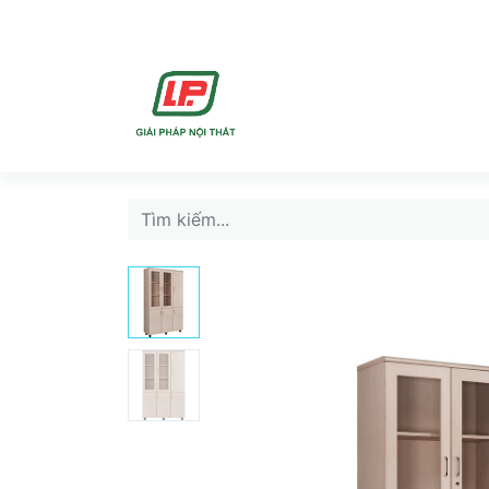
DỊCH VU
SẢN PHẨ