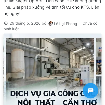
từ file SketchUp ABF. Dán cạnh PUR không đường
line. Giải pháp xưởng vệ tinh tối ưu cho KTS. Liên
hệ ngay!
29 tháng 5, 2026
bởi
| Chưa có
Lê Lợi Phong
bình luận