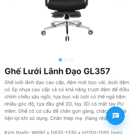
Ghế Lưới Lãnh Đạo GL357
Ghế lưới lãnh đạo cao cấp, đệm mút bọc vải, dưới đệm
có ốp nhựa cao cấp và có khả năng trượt đệm để điều
chỉnh chiều sâu ngồi, tựa bọc vải lưới có thể ngả hãm
nhiều góc độ, tựa đầu ghế 2D, tay 3D có mặt tay PU
mềm. Ghế có cơ cấu để chân gọn gàng, chắc chắn và
tiện lợi khi sử dụng. Chân thép mạ. (hàng nhập khẩu)
Kích thước: W690 x D635-1330 x H1150-1265 (mm)