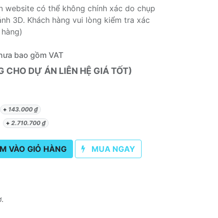
rên website có thể không chính xác do chụp
nh 3D. Khách hàng vui lòng kiểm tra xác
 hàng)
hưa bao gồm VAT
CHO DỰ ÁN LIÊN HỆ GIÁ TỐT)
+
143.000
₫
)
+
2.710.700
₫
M VÀO GIỎ HÀNG
MUA NGAY
ơ.