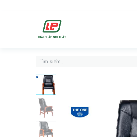
DỊCH VU
SẢN PHẨ