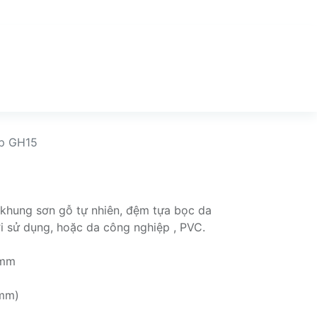
p GH15
 khung sơn gỗ tự nhiên, đệm tựa bọc da
ời sử dụng, hoặc da công nghiệp , PVC.
 mm
(mm)