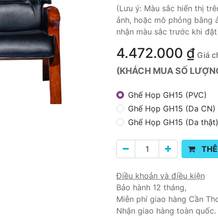
(Lưu ý: Màu sắc hiển thị t
ảnh, hoặc mô phỏng bằng ả
nhận màu sắc trước khi đặt
4.472.000
₫
Giá c
(KHÁCH MUA SỐ LƯỢNG 
Ghế Họp GH15 (PVC)
Ghế Họp GH15 (Da CN)
Ghế Họp GH15 (Da thật
THÊ
Điều khoản và điều kiện
Bảo hành 12 tháng,
Miễn phí giao hàng Cần Th
Nhận giao hàng toàn quốc.