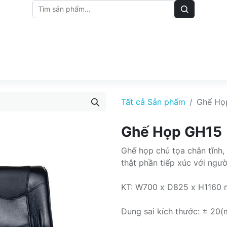
M
BẢNG GIÁ
BÀI VIẾT
Tất cả Sản phẩm
Ghế Họ
Ghế Họp GH15
Ghế họp chủ tọa chân tĩnh,
thật phần tiếp xúc với ngư
KT: W700 x D825 x H1160
Dung sai kích thước: ± 20