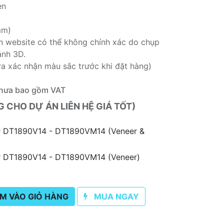
en
mm)
rên website có thể không chính xác do chụp
ảnh 3D.
ra xác nhận màu sắc trước khi đặt hàng)
hưa bao gồm VAT
CHO DỰ ÁN LIÊN HỆ GIÁ TỐT)
r DT1890V14 - DT1890VM14 (Veneer &
r DT1890V14 - DT1890VM14 (Veneer)
M VÀO GIỎ HÀNG
MUA NGAY