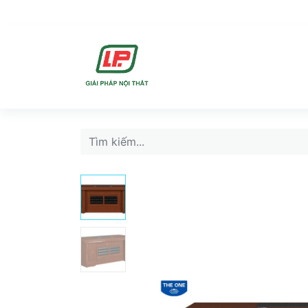
DỊCH VU
SẢN PHẨ