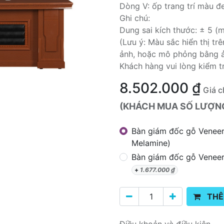
Dòng V: ốp trang trí màu đ
Ghi chú:
Dung sai kích thước: ± 5 (
(Lưu ý: Màu sắc hiển thị t
ảnh, hoặc mô phỏng bằng 
Khách hàng vui lòng kiểm t
8.502.000
₫
Giá c
(KHÁCH MUA SỐ LƯỢNG 
Bàn giám đốc gỗ Venee
Melamine)
Bàn giám đốc gỗ Venee
+
1.677.000
₫
THÊ