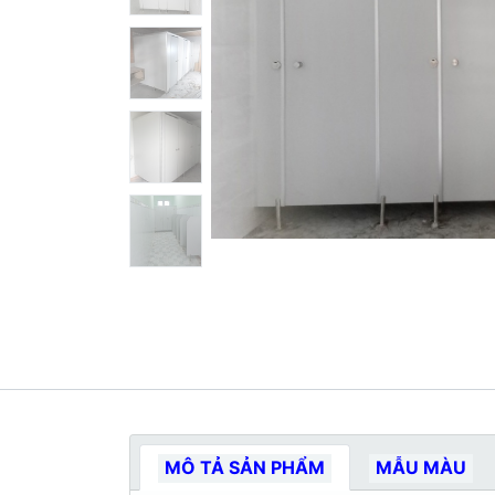
MÔ TẢ SẢN PHẨM
MẪU MÀU