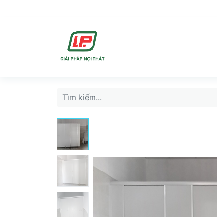
DỊCH VU
SẢN PHẨ