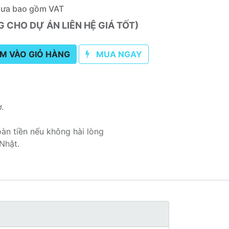
hưa bao gồm VAT
CHO DỰ ÁN LIÊN HỆ GIÁ TỐT)
M VÀO GIỎ HÀNG
MUA NGAY
ơ.
oàn tiền nếu không hài lòng
Nhật.