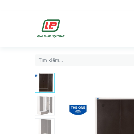
DỊCH VU
SẢN PHẨ