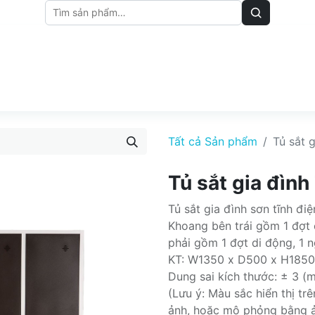
M
BẢNG GIÁ
BÀI VIẾT
Tất cả Sản phẩm
Tủ sắt 
Tủ sắt gia đìn
Tủ sắt gia đình sơn tĩnh đi
Khoang bên trái gồm 1 đợt 
phải gồm 1 đợt di động, 1 
KT: W1350 x D500 x H185
Dung sai kích thước: ± 3 (
(Lưu ý: Màu sắc hiển thị t
ảnh, hoặc mô phỏng bằng 