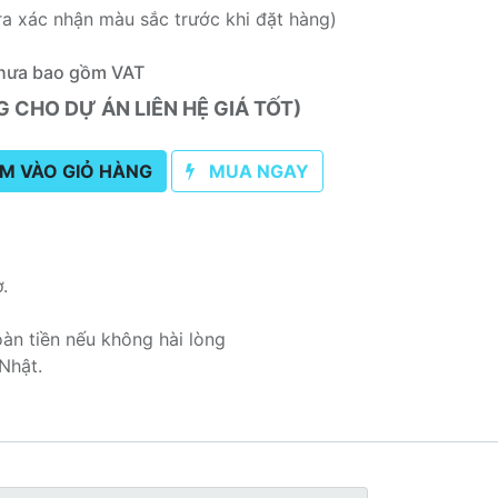
ra xác nhận màu sắc trước khi đặt hàng)
hưa bao gồm VAT
CHO DỰ ÁN LIÊN HỆ GIÁ TỐT)
M VÀO GIỎ HÀNG
MUA NGAY
ơ.
oàn tiền nếu không hài lòng
Nhật.