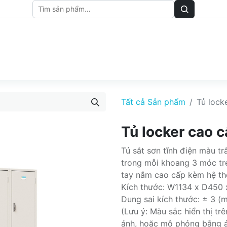
M
BẢNG GIÁ
BÀI VIẾT
Tất cả Sản phẩm
Tủ lock
Tủ locker cao 
Tủ sắt sơn tĩnh điện màu t
trong mỗi khoang 3 móc tr
tay nắm cao cấp kèm hệ th
Kích thước: W1134 x D450
Dung sai kích thước: ± 3 (
(Lưu ý: Màu sắc hiển thị t
ảnh, hoặc mô phỏng bằng 