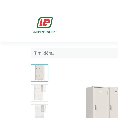
DỊCH VU
SẢN PHẨ