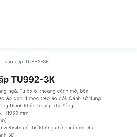
er cao cấp TU992-3K
cấp TU992-3K
rắng ngà. Tủ có 6 khoang cánh mở, bên
eo áo đơn, 1 móc treo áo đôi. Cánh sử dụng
ống thanh khóa tự sập khi đóng
 x H1950 mm
mm)
rên website có thể không chính xác do chụp
ảnh 3D.