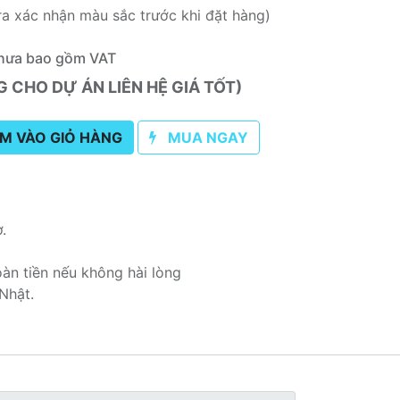
ra xác nhận màu sắc trước khi đặt hàng)
hưa bao gồm VAT
CHO DỰ ÁN LIÊN HỆ GIÁ TỐT)
M VÀO GIỎ HÀNG
MUA NGAY
ơ.
oàn tiền nếu không hài lòng
Nhật.