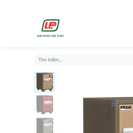
DỊCH VU
SẢN PHẨ