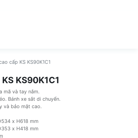
 cao cấp KS KS90K1C1
p KS KS90K1C1
a mã và tay nắm.
éo. Bánh xe sắt di chuyển.
y và bảo mật cao.
 D534 x H618 mm
 D353 x H418 mm
mm