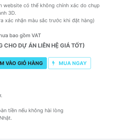
rên website có thể không chính xác do chụp
ảnh 3D.
ra xác nhận màu sắc trước khi đặt hàng)
hưa bao gồm VAT
CHO DỰ ÁN LIÊN HỆ GIÁ TỐT)
M VÀO GIỎ HÀNG
MUA NGAY
ơ.
oàn tiền nếu không hài lòng
Nhật.