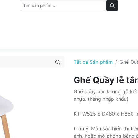
M
BẢNG GIÁ
BÀI VIẾT
Tất cả Sản phẩm
Ghế Quầ
Ghế Quầy lễ tâ
Ghế quầy bar khung gỗ kết
nhựa. (hàng nhập khẩu)
KT: W525 x D480 x H850
(Lưu ý: Màu sắc hiển thị t
ảnh, hoặc mô phỏng bằng 