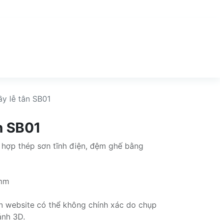
y lễ tân SB01
n SB01
 hợp thép sơn tĩnh điện, đệm ghế bằng
 mm
rên website có thể không chính xác do chụp
ảnh 3D.