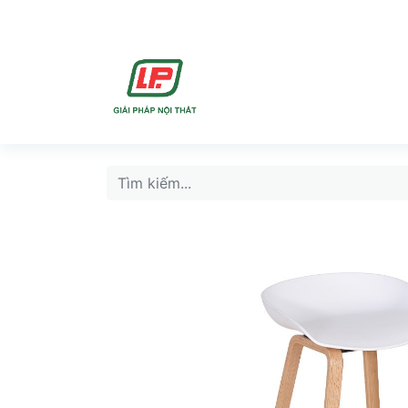
DỊCH VU
SẢN PHẨ