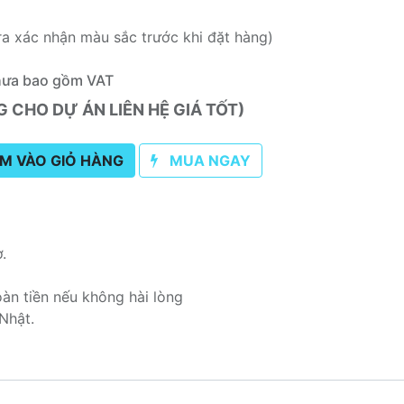
ra xác nhận màu sắc trước khi đặt hàng)
hưa bao gồm VAT
CHO DỰ ÁN LIÊN HỆ GIÁ TỐT)
M VÀO GIỎ HÀNG
MUA NGAY
ơ.
oàn tiền nếu không hài lòng
Nhật.