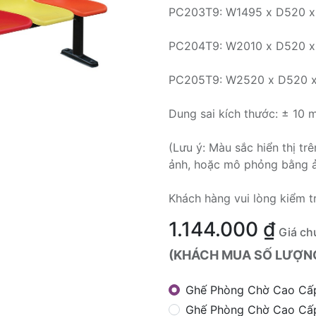
PC203T9: W1495 x D520 x 
PC204T9: W2010 x D520 x 
PC205T9: W2520 x D520 x
Dung sai kích thước: ± 10
(Lưu ý: Màu sắc hiển thị t
ảnh, hoặc mô phỏng bằng 
Khách hàng vui lòng kiểm t
1.144.000
₫
Giá ch
(KHÁCH MUA SỐ LƯỢNG 
Ghế Phòng Chờ Cao Cấ
Ghế Phòng Chờ Cao Cấ