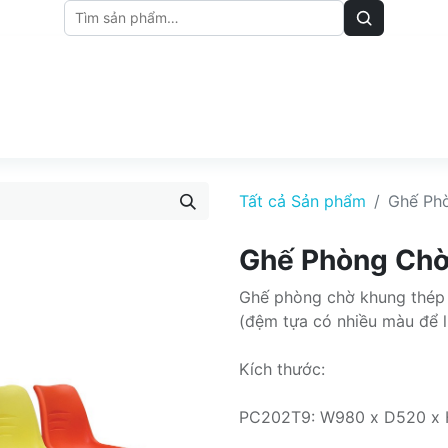
M
BẢNG GIÁ
BÀI VIẾT
Tất cả Sản phẩm
Ghế Ph
Ghế Phòng Ch
Ghế phòng chờ khung thép 
(đệm tựa có nhiều màu để 
Kích thước:
PC202T9: W980 x D520 x 