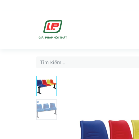
DỊCH VU
SẢN PHẨ