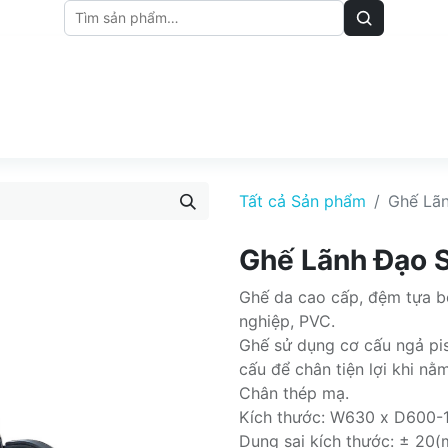
M
BẢNG GIÁ
BÀI VIẾT
Tất cả Sản phẩm
Ghế Lã
Ghế Lãnh Đạo 
Ghế da cao cấp, đệm tựa b
nghiệp, PVC.
Ghế sử dụng cơ cấu ngả pis
cấu để chân tiện lợi khi nằm
Chân thép mạ.
Kích thước: W630 x D600-
Dung sai kích thước: ± 20