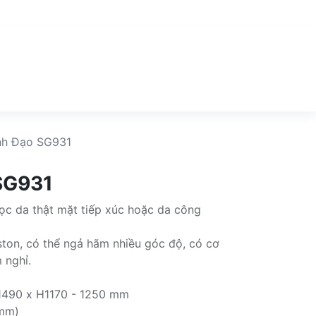
nh Đạo SG931
SG931
ọc da thật mặt tiếp xúc hoặc da công
ton, có thể ngả hãm nhiều góc độ, có cơ
 nghỉ.
1490 x H1170 - 1250 mm
(mm)