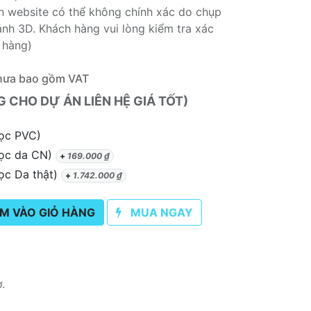
rên website có thể không chính xác do chụp
nh 3D. Khách hàng vui lòng kiểm tra xác
 hàng)
hưa bao gồm VAT
CHO DỰ ÁN LIÊN HỆ GIÁ TỐT)
ọc PVC)
ọc da CN)
+
169.000
₫
c Da thật)
+
1.742.000
₫
M VÀO GIỎ HÀNG
MUA NGAY
ơ.