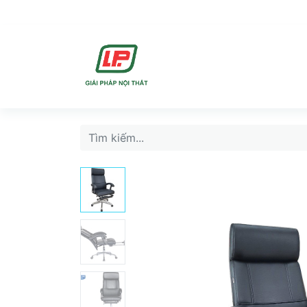
DỊCH VU
SẢN PHẨ