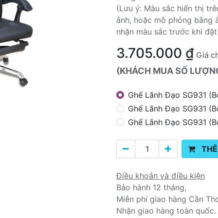
(Lưu ý: Màu sắc hiển thị t
ảnh, hoặc mô phỏng bằng ả
nhận màu sắc trước khi đặt
3.705.000
₫
Giá c
(KHÁCH MUA SỐ LƯỢNG 
Ghế Lãnh Đạo SG931 (B
Ghế Lãnh Đạo SG931 (B
Ghế Lãnh Đạo SG931 (Bọ
THÊ
Điều khoản và điều kiện
Bảo hành 12 tháng,
Miễn phí giao hàng Cần Th
Nhận giao hàng toàn quốc.