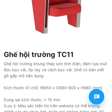
Ghế hội trường TC11
Ghế hội trường khung thép sơn tĩnh điện, đệm tựa mút
đúc bọc vải, ốp tay và cách bọc vải. Ghế có bàn viết
gỗ gấp mở tiện dụng
Kích thước 01 chỗ: W650 x D680-800 x H980 (mm)
Dung sai kích thước: ± 15 mm
(Lưu ý: Màu sắc hiển thị trên website có thể không
chính xác do chụp ảnh, hoặc mô phỏng bằng ảnh 3D.