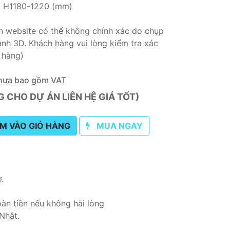
x H1180-1220 (mm)
rên website có thể không chính xác do chụp
nh 3D. Khách hàng vui lòng kiểm tra xác
 hàng)
hưa bao gồm VAT
CHO DỰ ÁN LIÊN HỆ GIÁ TỐT)
M VÀO GIỎ HÀNG
MUA NGAY
ơ.
oàn tiền nếu không hài lòng
Nhật.