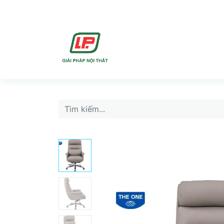
DỊCH VU
SẢN PHẨ