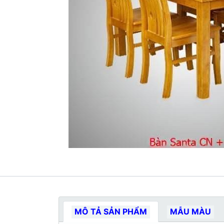
MÔ TẢ SẢN PHẨM
MẪU MÀU