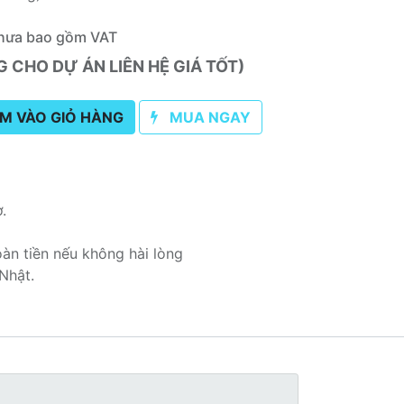
hưa bao gồm VAT
CHO DỰ ÁN LIÊN HỆ GIÁ TỐT)
M VÀO GIỎ HÀNG
MUA NGAY
ơ.
oàn tiền nếu không hài lòng
Nhật.