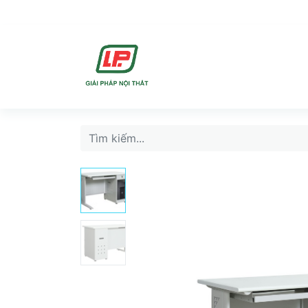
DỊCH VU
SẢN PHẨ