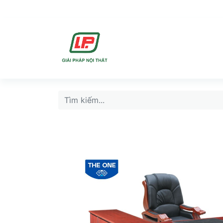
DỊCH VU
SẢN PHẨ