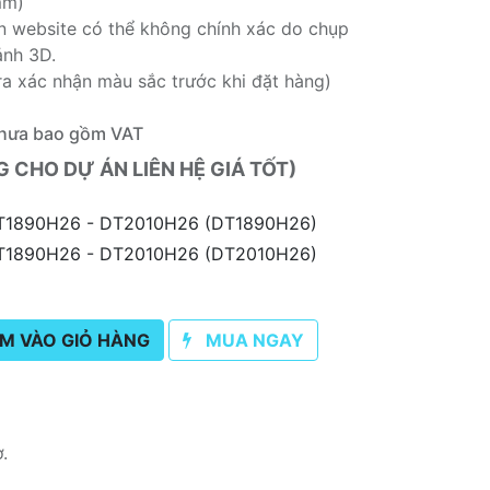
mm)
rên website có thể không chính xác do chụp
ảnh 3D.
ra xác nhận màu sắc trước khi đặt hàng)
hưa bao gồm VAT
CHO DỰ ÁN LIÊN HỆ GIÁ TỐT)
DT1890H26 - DT2010H26 (DT1890H26)
DT1890H26 - DT2010H26 (DT2010H26)
M VÀO GIỎ HÀNG
MUA NGAY
ơ.