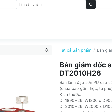
M
BẢNG GIÁ
BÀI VIẾT
Tất cả Sản phẩm
Bàn gi
Bàn giám đốc 
DT2010H26
Bàn lãnh đạo sơn PU cao cấ
(chưa bao gồm hộc, tủ phụ
Kích thước:
DT1890H26: W1800 x D900
DT2010H26: W2000 x D10