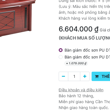
Dung sai kích thước: ± 5 (
(Lưu ý: Màu sắc hiển thị t
ảnh, hoặc mô phỏng bằng 
Khách hàng vui lòng kiểm t
6.604.000
₫
Giá c
(KHÁCH MUA SỐ LƯỢNG 
Bàn giám đốc sơn PU 
Bàn giám đốc sơn PU 
+
1.079.000
₫
THÊ
Điều khoản và điều kiện
Bảo hành 12 tháng,
Miễn phí giao hàng Cần Th
Nhận giao hàng toàn quốc.