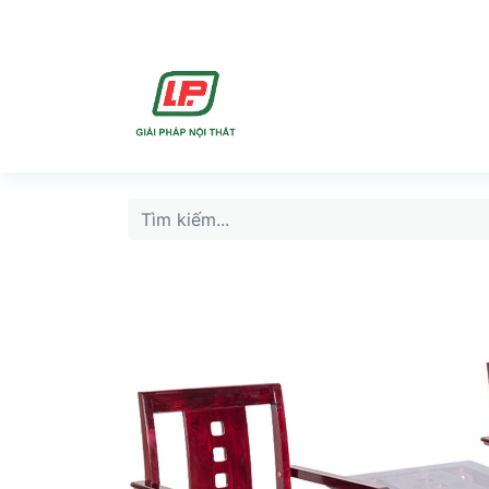
DỊCH VU
SẢN PHẨ