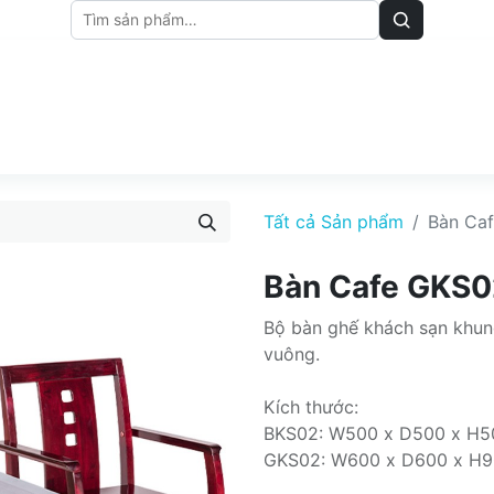
M
BẢNG GIÁ
BÀI VIẾT
Tất cả Sản phẩm
Bàn Ca
Bàn Cafe GKS0
Bộ bàn ghế khách sạn khung
vuông.
Kích thước:
BKS02: W500 x D500 x H
GKS02: W600 x D600 x H