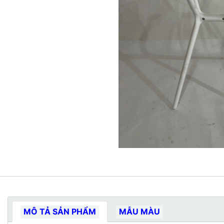
MÔ TẢ SẢN PHẨM
MẪU MÀU