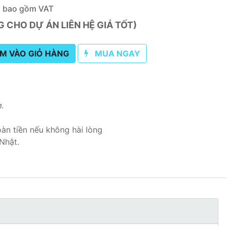
a bao gồm VAT
CHO DỰ ÁN LIÊN HỆ GIÁ TỐT)
M VÀO GIỎ HÀNG
MUA NGAY
ơ.
oàn tiền nếu không hài lòng
Nhật.