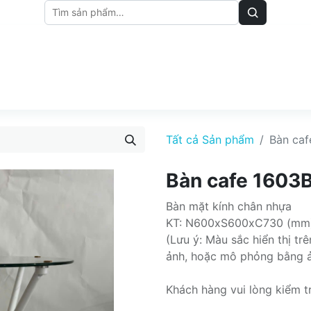
M
BẢNG GIÁ
BÀI VIẾT
Tất cả Sản phẩm
Bàn caf
Bàn cafe 1603
Bàn mặt kính chân nhựa
KT: N600xS600xC730 (mm
(Lưu ý: Màu sắc hiển thị t
ảnh, hoặc mô phỏng bằng 
Khách hàng vui lòng kiểm t